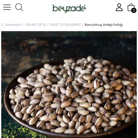
0
Anasayfa
ONLİNE SATIŞ
PAKET SATIŞLARIMIZ
Kavrulmuş Antep Fıstığı