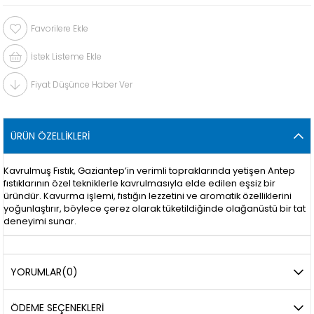
Favorilere Ekle
İstek Listeme Ekle
Fiyat Düşünce Haber Ver
ÜRÜN ÖZELLIKLERI
Kavrulmuş Fıstık, Gaziantep’in verimli topraklarında yetişen Antep
fıstıklarının özel tekniklerle kavrulmasıyla elde edilen eşsiz bir
üründür. Kavurma işlemi, fıstığın lezzetini ve aromatik özelliklerini
yoğunlaştırır, böylece çerez olarak tüketildiğinde olağanüstü bir tat
deneyimi sunar.
YORUMLAR
(0)
ÖDEME SEÇENEKLERI