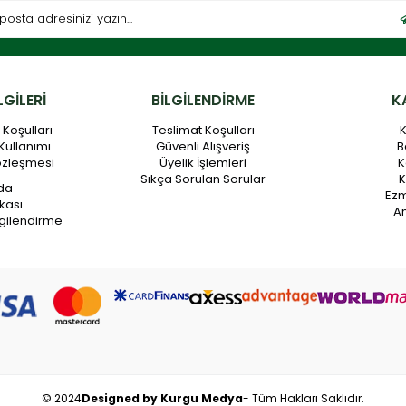
LGİLERİ
BİLGİLENDİRME
K
Koşulları
Teslimat Koşulları
K
Kullanımı
Güvenli Alışveriş
B
özleşmesi
Üyelik İşlemleri
K
Sıkça Sorulan Sorular
K
da
Ez
ikası
An
gilendirme
© 2024
Designed by Kurgu Medya
- Tüm Hakları Saklıdır.