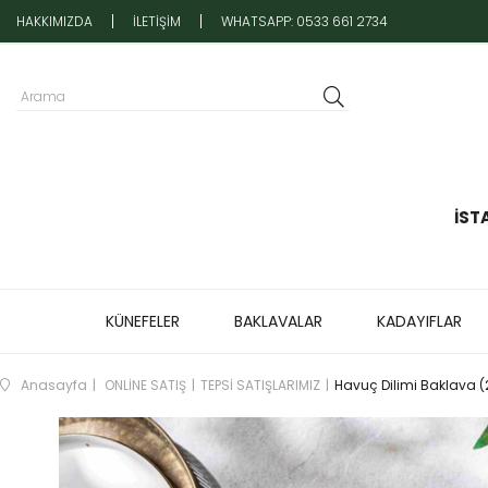
HAKKIMIZDA
İLETİŞİM
WHATSAPP: 0533 661 2734
İST
KÜNEFELER
BAKLAVALAR
KADAYIFLAR
Anasayfa
ONLİNE SATIŞ
TEPSİ SATIŞLARIMIZ
Havuç Dilimi Baklava (