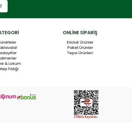
ATEGORİ
ONLİNE SİPARİŞ
ünefeler
Kiloluk Ürünler
aklavalar
Paket Ürünler
adayıflar
Tepsi Ürünleri
atmerler
me & Lokum
tep Fıstığı