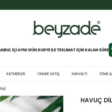
ANBUL İÇİ AYNI GÜN KURYE İLE TESLİMAT İÇİN KALAN SÜRE
KATMERLER
ONLİNE SATIŞ
KAHVALTI
EZME 
2kg)
HAVUÇ DIL