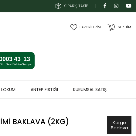
SİPARİŞ TAKİP
FAVORİLERİM
SEPETIM
00
03
43
13
Gün
Saat
Dakika
Saniye
& LOKUM
ANTEP FISTIĞI
KURUMSAL SATIŞ
IMI BAKLAVA (2KG)
Kargo
Bedava