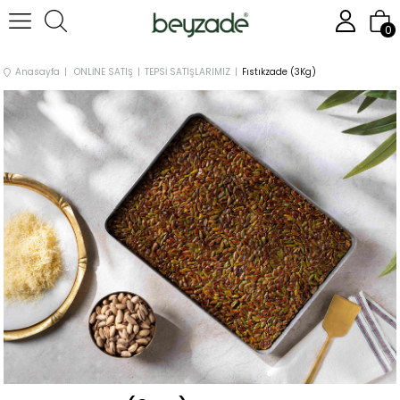
0
Anasayfa
ONLİNE SATIŞ
TEPSİ SATIŞLARIMIZ
Fıstıkzade (3Kg)