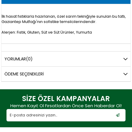
İlk hasat fıstıklarla hazırlanan, özel sarım tekniğiyle sunulan bu tatlı,
Gaziantep Mutfağı'nın sofistike temsilcilerindendir.
Alerjen: Fıstık, Gluten, Süt ve Süt Ürünler, Yumurta
YORUMLAR
(0)
ÖDEME SEÇENEKLERI
SİZE ÖZEL KAMPANYALAR
Hemen Kayıt Ol Fırsatlardan Önce Sen Haberdar Ol!